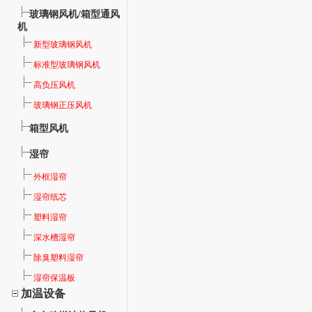
玻璃钢风机/箱型通风
机
新型玻璃钢风机
标准型玻璃钢风机
高负压风机
玻璃钢正压风机
箱型风机
湿帘
外框湿帘
湿帘纸芯
塑料湿帘
深水槽湿帘
除臭塑料湿帘
湿帘保温板
加温设备