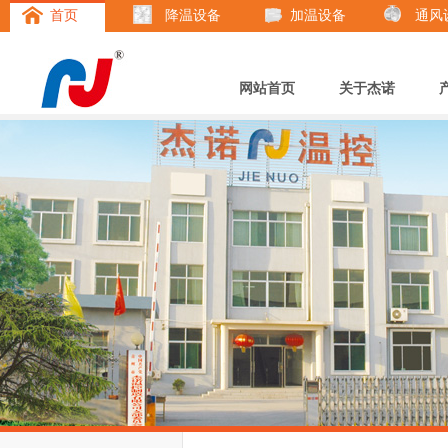
首页
降温设备
加温设备
通风
网站首页
关于杰诺