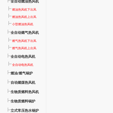
全自动燃油热风机
燃油热风机下出风
燃油热风机上出风
小型燃油热风机
全自动燃气热风机
燃气热风机下出风
燃气热风机上出风
全自动电热风机
全自动电热风机
燃油/燃气锅炉
自动燃煤热风机
生物质燃料热风机
生物质燃料锅炉
立式常压热水锅炉