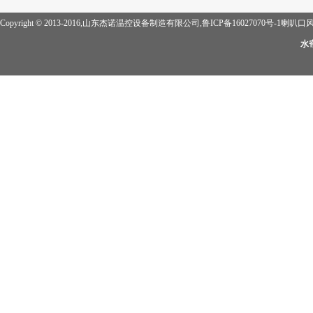
Copyright © 2013-2016,山东杰诺温控设备制造有限公司,
鲁ICP备16027070号-1
喇叭口
水