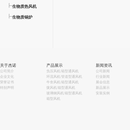
生物质热风机
生物质锅炉
关于杰诺
产品展示
新闻资讯
公司简介
负压风机/箱型通风机
公司新闻
企业文化
环流风机/管道型通风机
行业新闻
荣誉证书
牛舍风机/箱型通风机
展会信息
特别声明
拢风机/箱型通风机
新品展示
玻璃钢风机/箱型通风机
安装实例
箱型风机