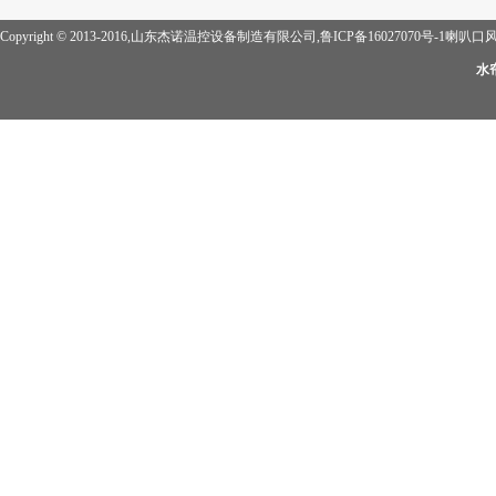
Copyright © 2013-2016,山东杰诺温控设备制造有限公司,
鲁ICP备16027070号-1
喇叭口
水