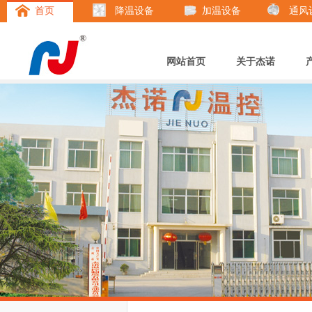
首页
降温设备
加温设备
通风
网站首页
关于杰诺