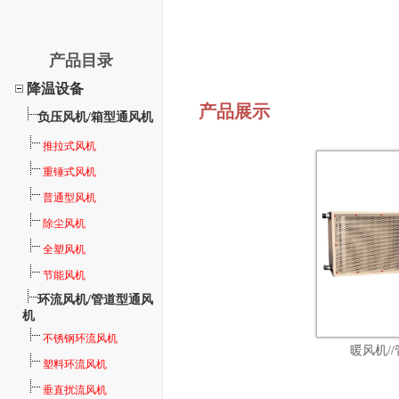
产品目录
降温设备
产品展示
负压风机/箱型通风机
推拉式风机
重锤式风机
普通型风机
除尘风机
全塑风机
节能风机
环流风机/管道型通风
机
不锈钢环流风机
暖风机/
塑料环流风机
垂直扰流风机