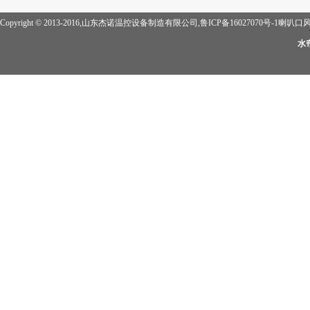
Copyright © 2013-2016,山东杰诺温控设备制造有限公司,
鲁ICP备16027070号-1
喇叭口
水