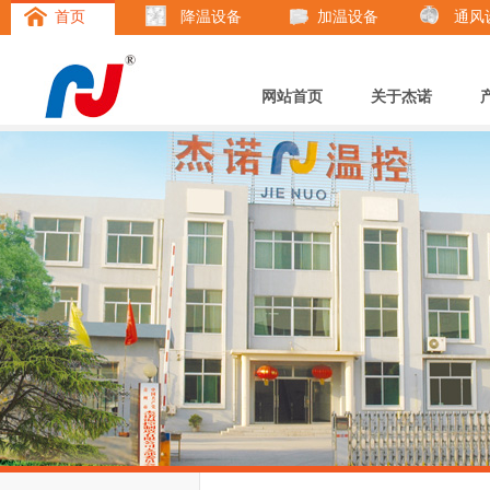
首页
降温设备
加温设备
通风
网站首页
关于杰诺