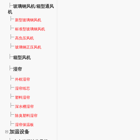
玻璃钢风机/箱型通风
机
新型玻璃钢风机
标准型玻璃钢风机
高负压风机
玻璃钢正压风机
箱型风机
湿帘
外框湿帘
湿帘纸芯
塑料湿帘
深水槽湿帘
除臭塑料湿帘
湿帘保温板
加温设备