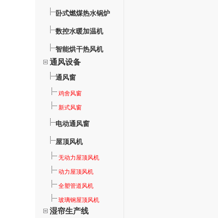
卧式燃煤热水锅炉
数控水暖加温机
智能烘干热风机
通风设备
通风窗
鸡舍风窗
新式风窗
电动通风窗
屋顶风机
无动力屋顶风机
动力屋顶风机
全塑管道风机
玻璃钢屋顶风机
湿帘生产线