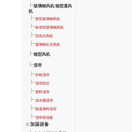
玻璃钢风机/箱型通风
机
新型玻璃钢风机
标准型玻璃钢风机
高负压风机
玻璃钢正压风机
箱型风机
湿帘
外框湿帘
湿帘纸芯
塑料湿帘
深水槽湿帘
除臭塑料湿帘
湿帘保温板
加温设备