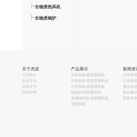
生物质热风机
生物质锅炉
关于杰诺
产品展示
新闻资
公司简介
负压风机/箱型通风机
公司新
企业文化
环流风机/管道型通风机
行业新
荣誉证书
牛舍风机/箱型通风机
展会信
特别声明
拢风机/箱型通风机
新品展
玻璃钢风机/箱型通风机
安装实
箱型风机