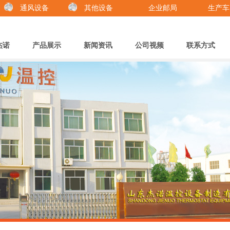
通风设备
其他设备
企业邮局
生产车
杰诺
产品展示
新闻资讯
公司视频
联系方式