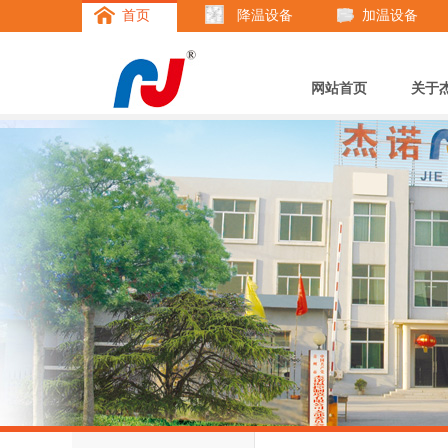
首页
降温设备
加温设备
网站首页
关于