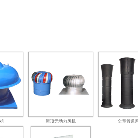
风机
屋顶无动力风机
全塑管道