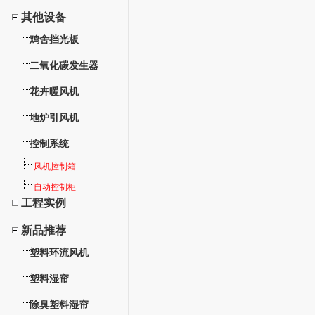
其他设备
鸡舍挡光板
二氧化碳发生器
花卉暖风机
地炉引风机
控制系统
风机控制箱
自动控制柜
工程实例
新品推荐
塑料环流风机
塑料湿帘
除臭塑料湿帘