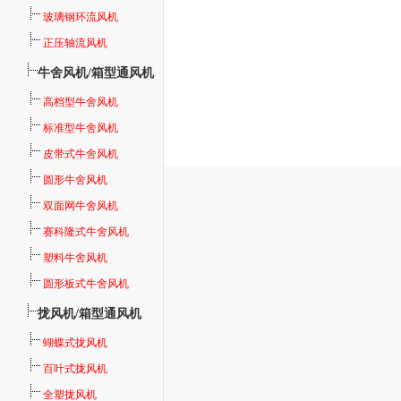
玻璃钢环流风机
正压轴流风机
牛舍风机/箱型通风机
高档型牛舍风机
标准型牛舍风机
皮带式牛舍风机
圆形牛舍风机
双面网牛舍风机
赛科隆式牛舍风机
塑料牛舍风机
圆形板式牛舍风机
拢风机/箱型通风机
蝴蝶式拢风机
百叶式拢风机
全塑拢风机