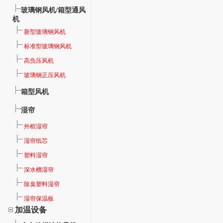
玻璃钢风机/箱型通风
机
新型玻璃钢风机
标准型玻璃钢风机
高负压风机
玻璃钢正压风机
箱型风机
湿帘
外框湿帘
湿帘纸芯
塑料湿帘
深水槽湿帘
除臭塑料湿帘
湿帘保温板
加温设备