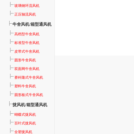
玻璃钢环流风机
正压轴流风机
牛舍风机/箱型通风机
高档型牛舍风机
标准型牛舍风机
皮带式牛舍风机
圆形牛舍风机
双面网牛舍风机
赛科隆式牛舍风机
塑料牛舍风机
圆形板式牛舍风机
拢风机/箱型通风机
蝴蝶式拢风机
百叶式拢风机
全塑拢风机