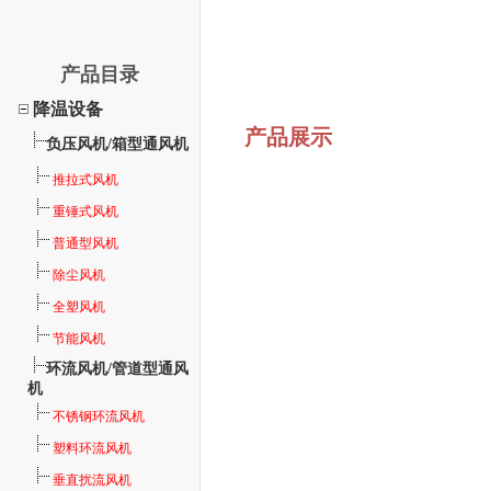
产品目录
降温设备
产品展示
负压风机/箱型通风机
推拉式风机
重锤式风机
普通型风机
除尘风机
全塑风机
节能风机
环流风机/管道型通风
机
不锈钢环流风机
塑料环流风机
垂直扰流风机