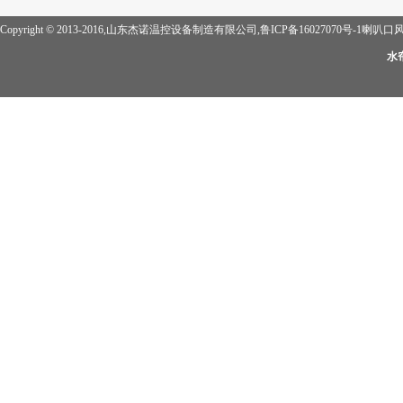
Copyright © 2013-2016,山东杰诺温控设备制造有限公司,
鲁ICP备16027070号-1
喇叭口
水