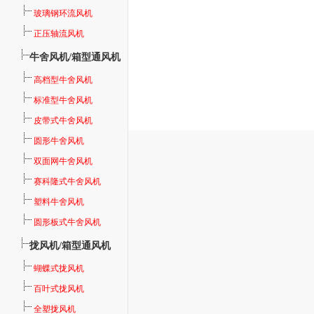
玻璃钢环流风机
正压轴流风机
牛舍风机/箱型通风机
高档型牛舍风机
标准型牛舍风机
皮带式牛舍风机
圆形牛舍风机
双面网牛舍风机
赛科隆式牛舍风机
塑料牛舍风机
圆形板式牛舍风机
拢风机/箱型通风机
蝴蝶式拢风机
百叶式拢风机
全塑拢风机