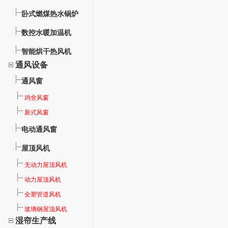
卧式燃煤热水锅炉
数控水暖加温机
智能烘干热风机
通风设备
通风窗
鸡舍风窗
新式风窗
电动通风窗
屋顶风机
无动力屋顶风机
动力屋顶风机
全塑管道风机
玻璃钢屋顶风机
湿帘生产线