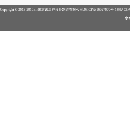
Copyright © 2013-2016,山东杰诺温控设备制造有限公司,
鲁ICP备16027070号-1
喇叭口
水