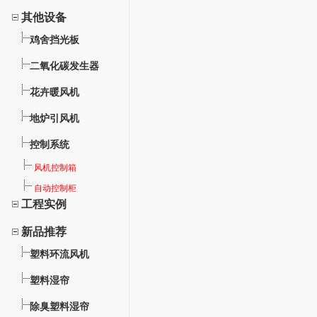
其他设备
鸡舍挡光板
二氧化碳发生器
花卉暖风机
地炉引风机
控制系统
风机控制箱
自动控制柜
工程实例
新品推荐
塑料环流风机
塑料湿帘
除臭塑料湿帘