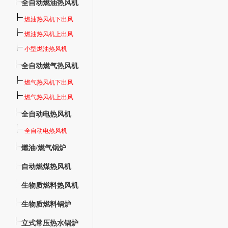
全自动燃油热风机
燃油热风机下出风
燃油热风机上出风
小型燃油热风机
全自动燃气热风机
燃气热风机下出风
燃气热风机上出风
全自动电热风机
全自动电热风机
燃油/燃气锅炉
自动燃煤热风机
生物质燃料热风机
生物质燃料锅炉
立式常压热水锅炉