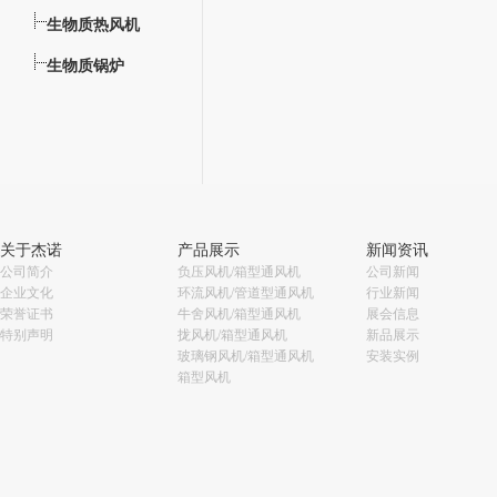
生物质热风机
生物质锅炉
关于杰诺
产品展示
新闻资讯
公司简介
负压风机/箱型通风机
公司新闻
企业文化
环流风机/管道型通风机
行业新闻
荣誉证书
牛舍风机/箱型通风机
展会信息
特别声明
拢风机/箱型通风机
新品展示
玻璃钢风机/箱型通风机
安装实例
箱型风机