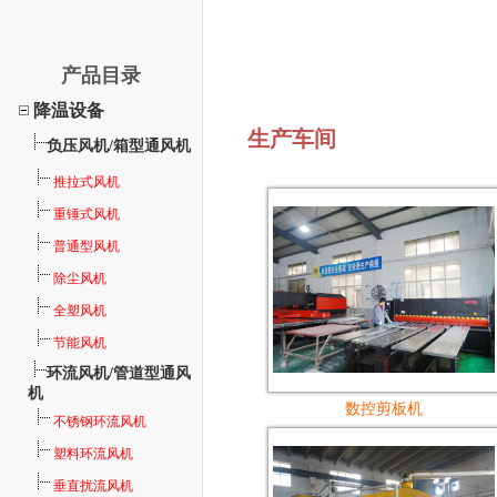
产品目录
降温设备
生产车间
负压风机/箱型通风机
推拉式风机
重锤式风机
普通型风机
除尘风机
全塑风机
节能风机
环流风机/管道型通风
机
数控剪板机
不锈钢环流风机
塑料环流风机
垂直扰流风机