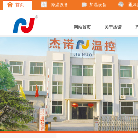
首页
降温设备
加温设备
通风
网站首页
关于杰诺