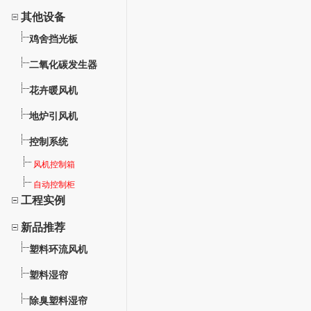
其他设备
鸡舍挡光板
二氧化碳发生器
花卉暖风机
地炉引风机
控制系统
风机控制箱
自动控制柜
工程实例
新品推荐
塑料环流风机
塑料湿帘
除臭塑料湿帘