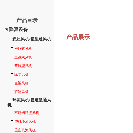
产品目录
降温设备
产品展示
负压风机/箱型通风机
推拉式风机
重锤式风机
普通型风机
除尘风机
全塑风机
节能风机
环流风机/管道型通风
机
不锈钢环流风机
塑料环流风机
垂直扰流风机