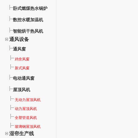
卧式燃煤热水锅炉
数控水暖加温机
智能烘干热风机
通风设备
通风窗
鸡舍风窗
新式风窗
电动通风窗
屋顶风机
无动力屋顶风机
动力屋顶风机
全塑管道风机
玻璃钢屋顶风机
湿帘生产线