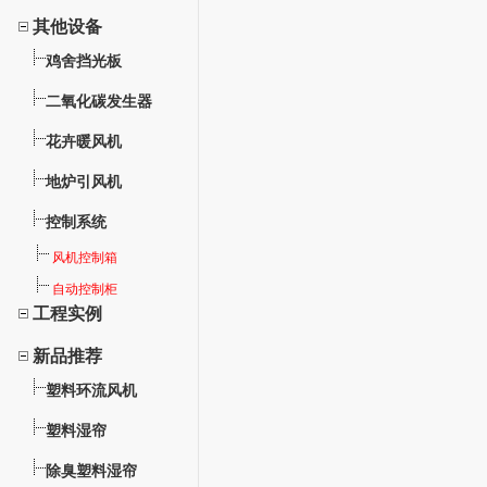
其他设备
鸡舍挡光板
二氧化碳发生器
花卉暖风机
地炉引风机
控制系统
风机控制箱
自动控制柜
工程实例
新品推荐
塑料环流风机
塑料湿帘
除臭塑料湿帘