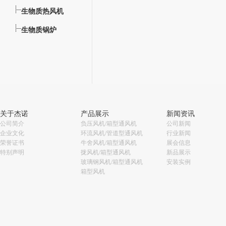
生物质热风机
生物质锅炉
关于杰诺
产品展示
新闻资讯
公司简介
负压风机/箱型通风机
公司新闻
企业文化
环流风机/管道型通风机
行业新闻
荣誉证书
牛舍风机/箱型通风机
展会信息
特别声明
拢风机/箱型通风机
新品展示
玻璃钢风机/箱型通风机
安装实例
箱型风机