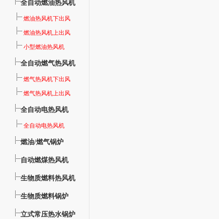
全自动燃油热风机
燃油热风机下出风
燃油热风机上出风
小型燃油热风机
全自动燃气热风机
燃气热风机下出风
燃气热风机上出风
全自动电热风机
全自动电热风机
燃油/燃气锅炉
自动燃煤热风机
生物质燃料热风机
生物质燃料锅炉
立式常压热水锅炉