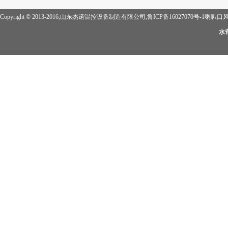
Copyright © 2013-2016,山东杰诺温控设备制造有限公司,
鲁ICP备16027070号-1
喇叭口
水