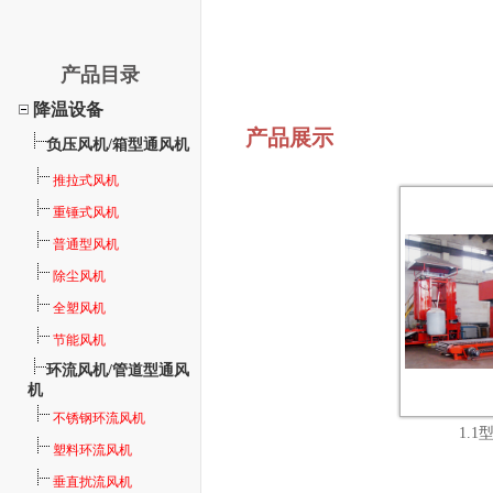
产品目录
降温设备
产品展示
负压风机/箱型通风机
推拉式风机
重锤式风机
普通型风机
除尘风机
全塑风机
节能风机
环流风机/管道型通风
机
不锈钢环流风机
1.
塑料环流风机
垂直扰流风机