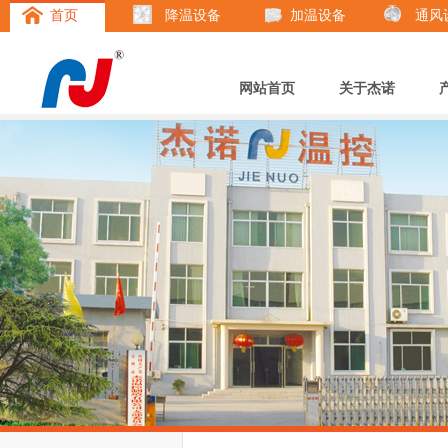
首页
降温设备
加温设备
通风
网站首页
关于杰诺