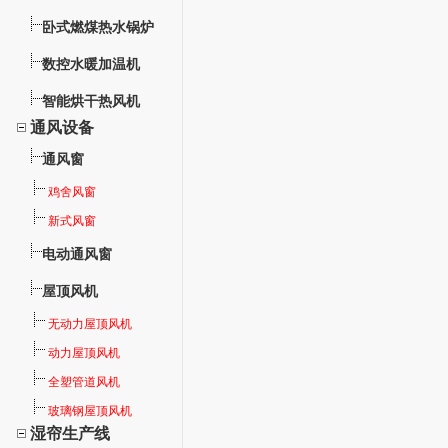
卧式燃煤热水锅炉
数控水暖加温机
智能烘干热风机
通风设备
通风窗
鸡舍风窗
新式风窗
电动通风窗
屋顶风机
无动力屋顶风机
动力屋顶风机
全塑管道风机
玻璃钢屋顶风机
湿帘生产线