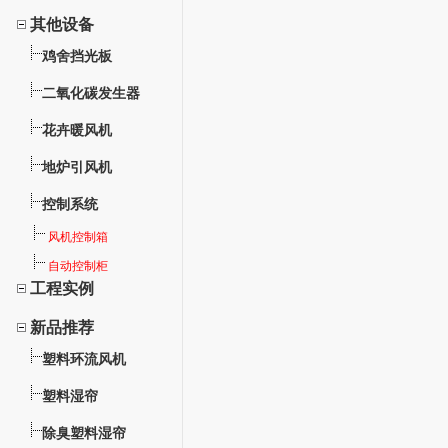
其他设备
鸡舍挡光板
二氧化碳发生器
花卉暖风机
地炉引风机
控制系统
风机控制箱
自动控制柜
工程实例
新品推荐
塑料环流风机
塑料湿帘
除臭塑料湿帘